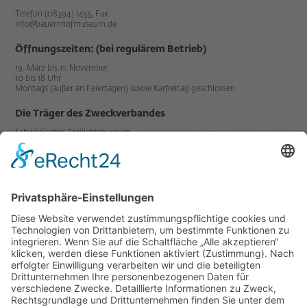
Telefon (08394) 1455, Fax
info@bauernhofmuseum.de
Öffnungszeiten: (bei regulärem Betrieb)
19. März bis 11. November
10 bis 18 Uhr
Montags (außer an Feiertagen) sowie Karfreitag geschlossen.
Die Träger des Zweckverbandes
Schwäbisches Freilichtmuseum
Illerbeuren sind der
Mitglied in
Datenschutz
Impressum