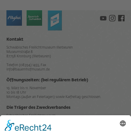
Kontakt
Schwäbisches Freilichtmuseum Illerbeuren
Museumstraße 8
87758 Kronburg (Illerbeuren)
Telefon (08394) 1455, Fax
info@bauernhofmuseum.de
Öffnungszeiten: (bei regulärem Betrieb)
19. März bis 11. November
10 bis 18 Uhr
Montags (außer an Feiertagen) sowie Karfreitag geschlossen.
Die Träger des Zweckverbandes
Schwäbisches Freilichtmuseum
Illerbeuren sind der