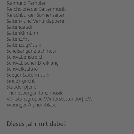
Raimund Pembler
Reicholzrieder Saitenmusik
Reischburger Sonnensaiten
Saiten- und Ventilkläpperer
Saitengaudi
SaitenKlimbim
SaitenzArt
SaitenZugMusik
Schelsanger Ziachmusi
Schwabenstreich
Schwäbischer Dreiklang
Schwelktaltrio
Seeger Saitenmusik
Sinde'r gricht
Staudenpfeifer
Thürlesberger Tanzlmusik
Volkstanzgruppe Winterstettendorf e.V.
Woringer Alphornbläser
Dieses Jahr mit dabei: