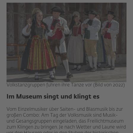
Volkstanzgruppen führen ihre Tänze vor (Bild von 2022)
Im Museum singt und klingt es
Vom Einzelmusiker über Saiten- und Blasmusik bis zur
großen Combo: Am Tag der Volksmusik sind Musik-
und Gesangsgruppen eingeladen, das Freilichtmuseum
zum Klingen zu bringen. Je nach Wetter und Laune wird