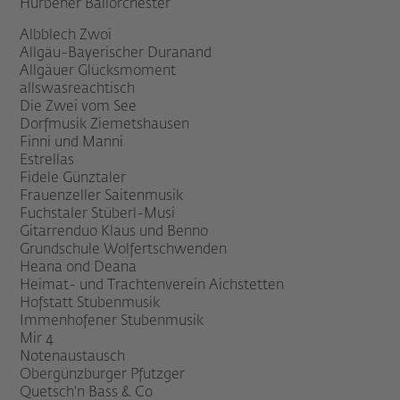
Hürbener Ballorchester
Albblech Zwoi
Allgäu-Bayerischer Duranand
Allgäuer Glücksmoment
allswasreachtisch
Die Zwei vom See
Dorfmusik Ziemetshausen
Finni und Manni
Estrellas
Fidele Günztaler
Frauenzeller Saitenmusik
Fuchstaler Stüberl-Musi
Gitarrenduo Klaus und Benno
Grundschule Wolfertschwenden
Heana ond Deana
Heimat- und Trachtenverein Aichstetten
Hofstatt Stubenmusik
Immenhofener Stubenmusik
Mir 4
Notenaustausch
Obergünzburger Pfutzger
Quetsch'n Bass & Co