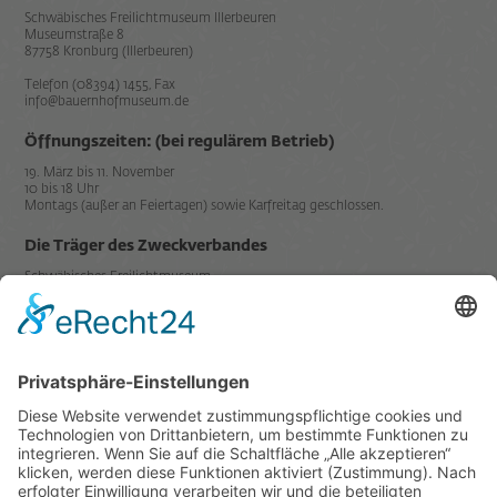
Schwäbisches Freilichtmuseum Illerbeuren
Museumstraße 8
87758 Kronburg (Illerbeuren)
Telefon (08394) 1455, Fax
info@bauernhofmuseum.de
Öffnungszeiten: (bei regulärem Betrieb)
19. März bis 11. November
10 bis 18 Uhr
Montags (außer an Feiertagen) sowie Karfreitag geschlossen.
Die Träger des Zweckverbandes
Schwäbisches Freilichtmuseum
Illerbeuren sind der
Mitglied in