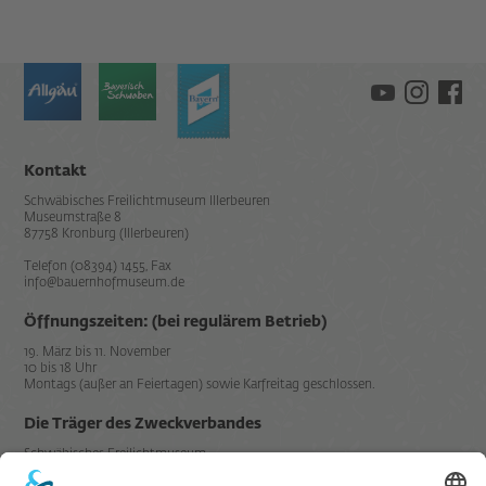
Kontakt
Schwäbisches Freilichtmuseum Illerbeuren
Museumstraße 8
87758 Kronburg (Illerbeuren)
Telefon (08394) 1455, Fax
info@bauernhofmuseum.de
Öffnungszeiten: (bei regulärem Betrieb)
19. März bis 11. November
10 bis 18 Uhr
Montags (außer an Feiertagen) sowie Karfreitag geschlossen.
Die Träger des Zweckverbandes
Schwäbisches Freilichtmuseum
Illerbeuren sind der