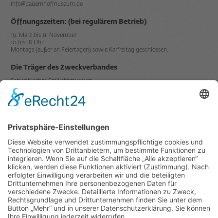
info@bauernhofmuseum.de
Öffnungszeiten: (bei regulärem Betrieb)
19. März bis 11. November
10 bis 18 Uhr
Montags (außer an Feiertagen) sowie Karfreitag geschlossen.
Die Träger des Zweckverbandes
Schwäbisches Freilichtmuseum
Illerbeuren sind der
Mitglied in
Datenschutz
Impressum
Links