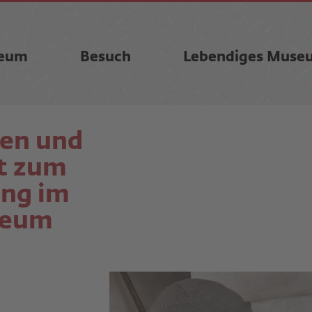
eum
Besuch
Lebendiges Muse
nen und
tt zum
ang im
seum