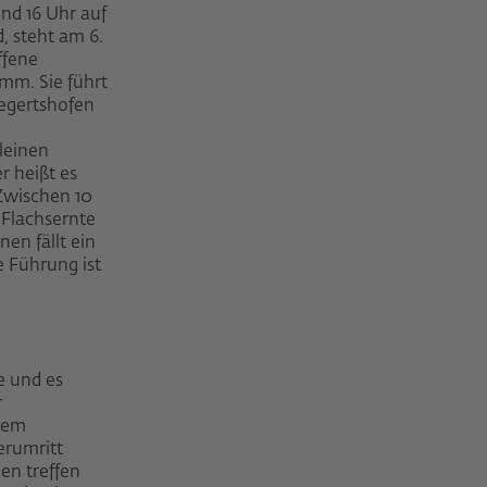
nd 16 Uhr auf
 steht am 6.
ffene
mm. Sie führt
iegertshofen
d
leinen
 heißt es
 Zwischen 10
 Flachsernte
nen fällt ein
e Führung ist
e und es
r
 dem
erumritt
hen treffen