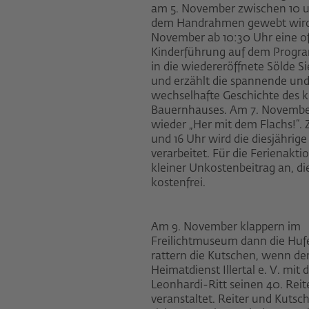
am 5. November zwischen 10 u
dem Handrahmen gewebt wird,
November ab 10:30 Uhr eine o
Kinderführung auf dem Progra
in die wiedereröffnete Sölde S
und erzählt die spannende un
wechselhafte Geschichte des k
Bauernhauses. Am 7. November
wieder „Her mit dem Flachs!“.
und 16 Uhr wird die diesjährige
verarbeitet. Für die Ferienaktio
kleiner Unkostenbeitrag an, di
kostenfrei.
Am 9. November klappern im
Freilichtmuseum dann die Huf
rattern die Kutschen, wenn de
Heimatdienst Illertal e. V. mit
Leonhardi-Ritt seinen 40. Reit
veranstaltet. Reiter und Kutsc