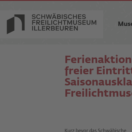
Mus
Ferienaktio
freier Eintri
Saisonauskl
Freilichtmu
Kurz bevor das Schwäbische