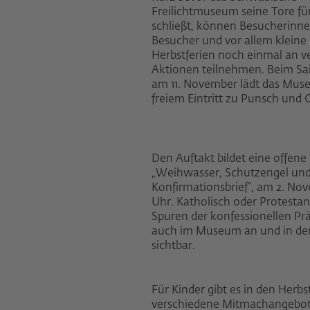
Freilichtmuseum seine Tore fü
schließt, können Besucherinn
Besucher und vor allem kleine 
Herbstferien noch einmal an 
Aktionen teilnehmen. Beim Sa
am 11. November lädt das Mus
freiem Eintritt zu Punsch und 
Den Auftakt bildet eine offen
„Weihwasser, Schutzengel un
Konfirmationsbrief“, am 2. No
Uhr. Katholisch oder Protestan
Spuren der konfessionellen P
auch im Museum an und in de
sichtbar.
Für Kinder gibt es in den Herbs
verschiedene Mitmachangebo