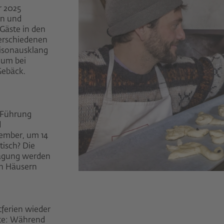
r 2025
en und
Gäste in den
verschiedenen
isonausklang
eum bei
Gebäck.
e Führung
d
vember, um 14
tisch? Die
rägung werden
n Häusern
tferien wieder
te: Während