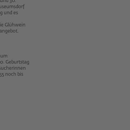
 und 30.
Museumsdorf
g und es
wie Glühwein
sangebot.
seum
70. Geburtstag
 Besucherinnen
55 noch bis