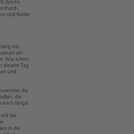
tt durchs
Leonhard-
re und Reiter
lang mit
 Museum am
in. Wie schon
an diesem Tag
nnen und
November die
ießen, die
n noch längst
mit der
ie
re in die