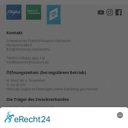
Kontakt
Schwäbisches Freilichtmuseum Illerbeuren
Museumstraße 8
87758 Kronburg (Illerbeuren)
Telefon (08394) 1455, Fax
info@bauernhofmuseum.de
Öffnungszeiten: (bei regulärem Betrieb)
19. März bis 11. November
10 bis 18 Uhr
Montags (außer an Feiertagen) sowie Karfreitag geschlossen.
Die Träger des Zweckverbandes
Schwäbisches Freilichtmuseum
Illerbeuren sind der