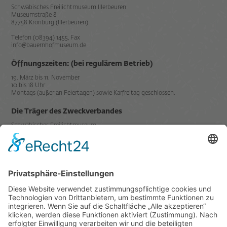
Schwäbisches Freilichtmuseum Illerbeuren
Museumstraße 8
87758 Kronburg (Illerbeuren)
Telefon (08394) 1455, Fax
info@bauernhofmuseum.de
Öffnungszeiten: (bei regulärem Betrieb)
19. März bis 11. November
10 bis 18 Uhr
Montags (außer an Feiertagen) sowie Karfreitag geschlossen.
Die Träger des Zweckverbandes
Schwäbisches Freilichtmuseum
Illerbeuren sind der
Mitglied in