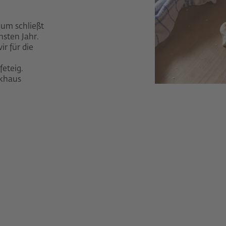
eum schließt
hsten Jahr.
r für die
eteig.
khaus