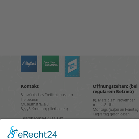
Kontakt
Öffnungszeiten: (bei
regulärem Betrieb)
Schwäbisches Freilichtmuseum
Illerbeuren
19. März bis 11. November
Museumstraße 8
10 bis 18 Uhr
87758 Kronburg (Illerbeuren)
Montags (außer an Feiertag
Karfreitag geschlossen.
Telefon (08394) 1455, Fax
info@bauernhofmuseum.de
Datenschutz
Impressum