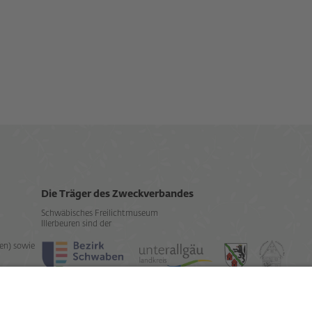
Die Träger des Zweckverbandes
Schwäbisches Freilichtmuseum
Illerbeuren sind der
en) sowie