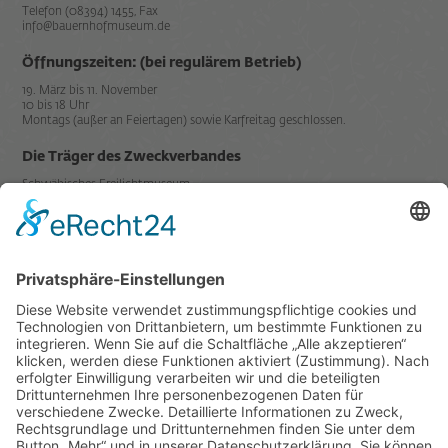
Telefon (08394) 1455, Fax
info@bauernhofmuseum.de
Öffnungszeiten: (bei regulärem Betrieb)
19. März bis 11. November
10 bis 18 Uhr
Montags (außer an Feiertagen) sowie Karfreitag geschlossen.
Die Träger des Zweckverbandes
Schwäbisches Freilichtmuseum
Illerbeuren sind der
Mitglied in
Datenschutz
Impressum
Links