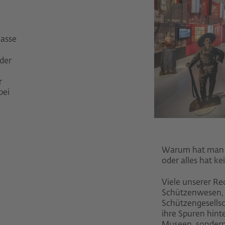
asse
 der
r
bei
Warum hat man s
oder alles hat k
Viele unserer R
Schützenwesen, 
Schützengesells
ihre Spuren hint