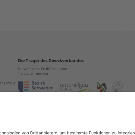
Die Träger des Zweckverbandes
Schwäbisches Freilichtmuseum
Illerbeuren sind der
en) sowie