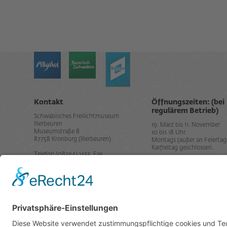
Kontakt
Öffnungszeiten: (bei
regulärem Betrieb)
Schwäbisches Freilichtmuseum
Illerbeuren
19. März bis 11. November
Museumstraße 8
10 bis 18 Uhr
87758 Kronburg (Illerbeuren)
Montags (außer an Feiertag
Karfreitag geschlossen.
Telefon (08394) 1455, Fax
info@bauernhofmuseum.de
Datenschutz
Impressum
Links