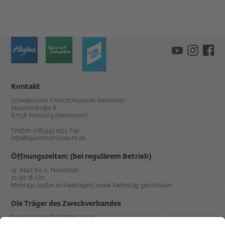
Kontakt
Schwäbisches Freilichtmuseum Illerbeuren
Museumstraße 8
87758 Kronburg (Illerbeuren)
Telefon (08394) 1455, Fax
info@bauernhofmuseum.de
Öffnungszeiten: (bei regulärem Betrieb)
19. März bis 11. November
10 bis 18 Uhr
Montags (außer an Feiertagen) sowie Karfreitag geschlossen.
Die Träger des Zweckverbandes
Schwäbisches Freilichtmuseum