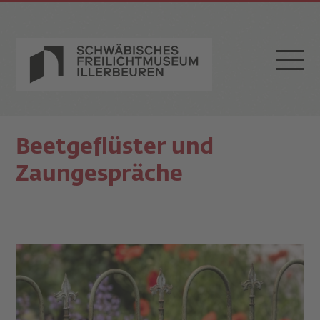
Beetgeflüster und
Zaungespräche